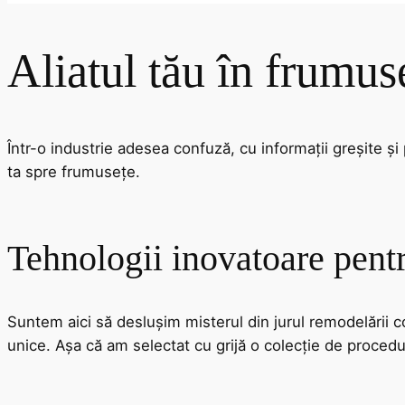
Aliatul tău în frumus
Într-o industrie adesea confuză, cu informații greșite și
ta spre frumusețe.
Tehnologii inovatoare pentr
Suntem aici să deslușim misterul din jurul remodelării c
unice. Așa că am selectat cu grijă o colecție de procedur