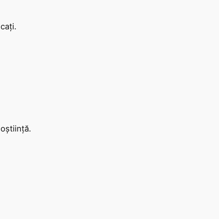
cați.
oștiință.