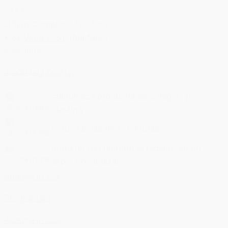
-33%
Lifting Complet - Full face
▪ 6x
Viora V-ST
(full face)
6 ședințe
3.000 lei
2.000 lei
stimulează producția de colagen și
elastină
reduce liniile fine și ridurile
oferă un ten uniform și radiant, cu un
aspect revitalizat
Adaugă în coș
Programare
Adaugă în coș