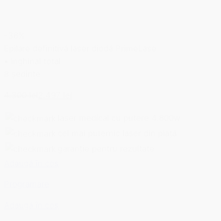
-36%
Epilare definitivă laser diodă PrimeLase
▪ inghinal total
8 ședințe
4.300 lei
2.497 lei
laser medical cu putere 4.800w
cel mai puternic laser din piață
garanție pentru rezultate
Adaugă în coș
Programare
Adaugă în coș