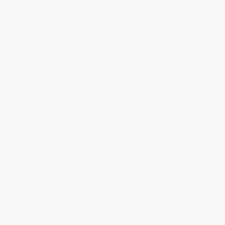
-24%
Tratament facial Preime Dermafacial
▪ Signature Anti-Aging ▪
AquaB+Vibrox+MicroT+Collagen+UltraB
6 ședințe
7.250 lei
5.500 lei