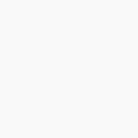
-22%
Epilare definitiva laser diodă PrimeLase
▪ fullbody (absolut tot corpul)
8 ședințe
11.000 lei
9.000 lei
laser medical cu putere 4.800w