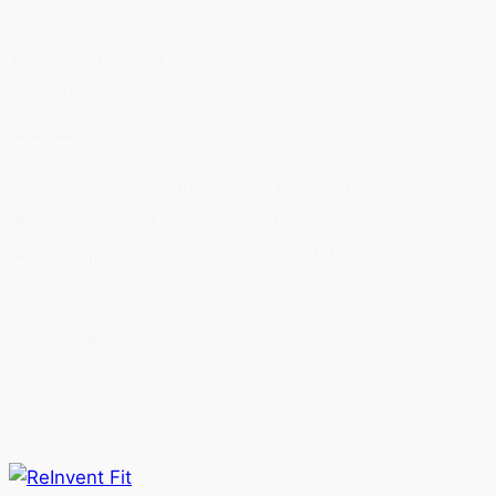
-10%
Epilare definitivă laser diodă Primelase
▪ picioare integral
8 ședințe
5.500 lei
5.000 lei
laser medical cu putere 4.800w
cel mai puternic laser din piață
garanție pentru rezultate
Adaugă în coș
Programare
Adaugă în coș
Programare