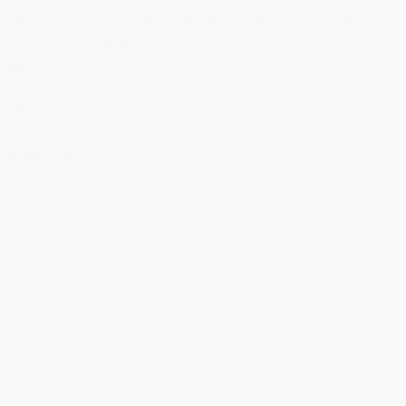
cea mai nouă platformă pentru estetică
facială
reduce ridurile și tonifiază pielea
îmbunătățește aspectul tenului acneic
Adaugă în coș
Programare
Adaugă în coș
Programare